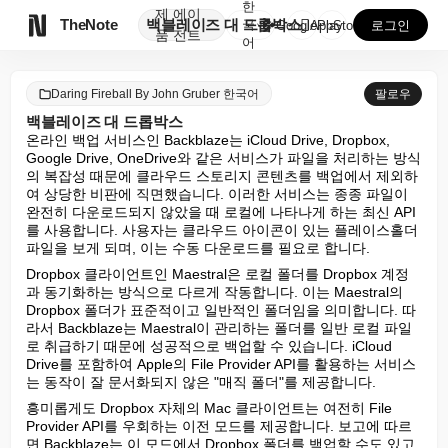
한
제
에이

TheNote
백블레이즈 대 드롭박스
국
GooglePlay
AppStore
로그인
품
전트
어
Daring Fireball By John Gruber 한국어
팔로우
백블레이즈 대 드롭박스
온라인 백업 서비스인 Backblaze는 iCloud Drive, Dropbox, 
Google Drive, OneDrive와 같은 서비스가 파일을 처리하는 방식
의 복잡성 때문에 클라우드 스토리지 콘텐츠를 백업에서 제외하
여 상당한 비판에 직면했습니다. 이러한 서비스는 종종 파일이 
완전히 다운로드되지 않았을 때 로컬에 나타나게 하는 최신 API
를 사용합니다. 사용자는 클라우드 아이콘이 있는 플레이스홀더 
파일을 보게 되며, 이는 수동 다운로드를 필요로 합니다.
Dropbox 클라이언트인 Maestral은 로컬 폴더를 Dropbox 계정
과 동기화하는 방식으로 다르게 작동합니다. 이는 Maestral의 
Dropbox 폴더가 표준적이고 일반적인 폴더임을 의미합니다. 따
라서 Backblaze는 Maestral이 관리하는 폴더를 일반 로컬 파일
로 취급하기 때문에 성공적으로 백업할 수 있습니다. iCloud 
Drive를 포함하여 Apple의 File Provider API를 활용하는 서비스
는 동작이 잘 문서화되지 않은 "매직 폴더"를 제공합니다.
흥미롭게도 Dropbox 자체의 Mac 클라이언트는 여전히 File 
Provider API를 우회하는 이전 모드를 제공합니다. 보고에 따르
면 Backblaze는 이 모드에서 Dropbox 폴더를 백업할 수도 있고 