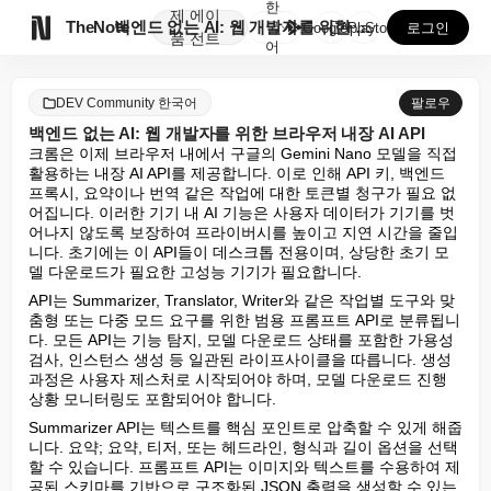
한
제
에이

TheNote
백엔드 없는 AI: 웹 개발자를 위한 브라우저 내장 A...
국
GooglePlay
AppStore
로그인
품
전트
어
DEV Community 한국어
팔로우
백엔드 없는 AI: 웹 개발자를 위한 브라우저 내장 AI API
크롬은 이제 브라우저 내에서 구글의 Gemini Nano 모델을 직접 
활용하는 내장 AI API를 제공합니다. 이로 인해 API 키, 백엔드 
프록시, 요약이나 번역 같은 작업에 대한 토큰별 청구가 필요 없
어집니다. 이러한 기기 내 AI 기능은 사용자 데이터가 기기를 벗
어나지 않도록 보장하여 프라이버시를 높이고 지연 시간을 줄입
니다. 초기에는 이 API들이 데스크톱 전용이며, 상당한 초기 모
델 다운로드가 필요한 고성능 기기가 필요합니다.
API는 Summarizer, Translator, Writer와 같은 작업별 도구와 맞
춤형 또는 다중 모드 요구를 위한 범용 프롬프트 API로 분류됩니
다. 모든 API는 기능 탐지, 모델 다운로드 상태를 포함한 가용성 
검사, 인스턴스 생성 등 일관된 라이프사이클을 따릅니다. 생성 
과정은 사용자 제스처로 시작되어야 하며, 모델 다운로드 진행 
상황 모니터링도 포함되어야 합니다.
Summarizer API는 텍스트를 핵심 포인트로 압축할 수 있게 해줍
니다. 요약; 요약, 티저, 또는 헤드라인, 형식과 길이 옵션을 선택
할 수 있습니다. 프롬프트 API는 이미지와 텍스트를 수용하여 제
공된 스키마를 기반으로 구조화된 JSON 출력을 생성할 수 있는 