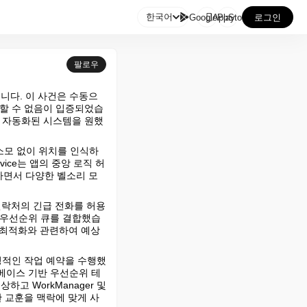

한국어
GooglePlay
AppStore
로그인
팔로우
니다. 이 사건은 수동으
뢰할 수 없음이 입증되었습
는 자동화된 시스템을 원했
 소모 없이 위치를 인식하
rvice는 앱의 중앙 로직 허
하면서 다양한 벨소리 모
된 연락처의 긴급 전화를 허용
 우선순위 큐를 결합했습
터리 최적화와 관련하여 예상
정적인 작업 예약을 수행했
베이스 기반 우선순위 테
 WorkManager 및 
러한 교훈을 맥락에 맞게 사