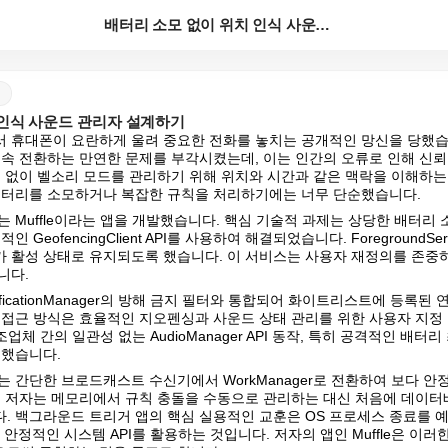
배터리 소모 없이 위치 인식 사운드 관리자 설계하기
 인식 사운드 관리자 설계하기
 휴대폰이 요란하게 울려 중요한 전화를 놓치는 공개적인 망신을 당했습
계속 전환하는 만연한 문제를 부각시켰는데, 이는 인간의 오류로 인해 신
입 없이 벨소리 모드를 관리하기 위해 위치와 시간과 같은 맥락을 이해하
배터리를 소모하거나 복잡한 규칙을 처리하기에는 너무 단순했습니다.
 Muffle이라는 앱을 개발했습니다. 핵심 기술적 과제는 상당한 배터리
 GeofencingClient API를 사용하여 해결되었습니다. ForegroundSe
 활성 상태로 유지되도록 했습니다. 이 서비스는 사용자 재정의를 존중
니다.
ificationManager의 방해 금지 필터와 통합되어 화이트리스트에 등록
 접근 방식은 효율적인 지오펜싱과 사운드 상태 관리를 위한 사용자 지정
 제조업체 간의 일관성 없는 AudioManager API 동작, 특히 공격적인 배
생했습니다.
는 간단한 브로드캐스트 수신기에서 WorkManager로 전환하여 보다 안
, 저자는 메모리에서 규칙 충돌을 수동으로 관리하는 대신 처음에 데이터
 백그라운드 트리거 앱의 핵심 실용적인 교훈은 OS 프로세스 종료를 예상하고
t와 같은 안정적인 시스템 API를 활용하는 것입니다. 저자의 앱인 Muffle은 이