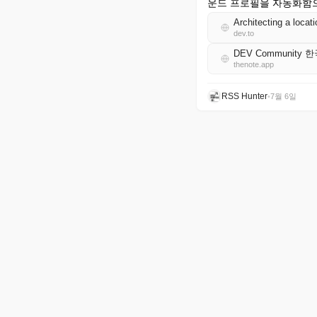
운드 프로필을 자동화함으
Architecting a locat
dev.to
DEV Community 
thenote.app
RSS Hunter
•
7월 6일