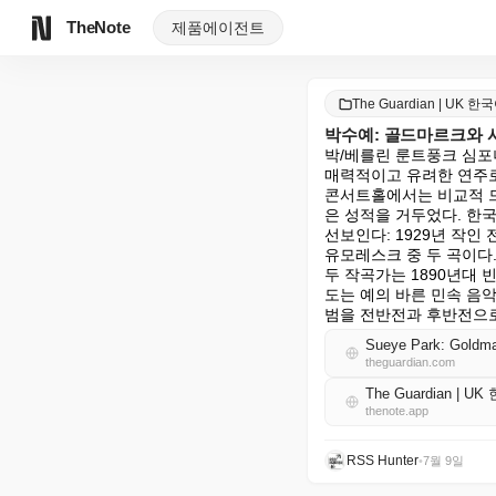
TheNote
제품
에이전트
The Guardian | UK 한
박수예: 골드마르크와 
박/베를린 룬트풍크 심포
매력적이고 유려한 연주로
콘서트홀에서는 비교적 드
은 성적을 거두었다. 한
선보인다: 1929년 작인
유모레스크 중 두 곡이다.
두 작곡가는 1890년대
도는 예의 바른 민속 음
범을 전반전과 후반전으로
Sueye Park: Goldmark
theguardian.com
The Guardian | U
thenote.app
RSS Hunter
•
7월 9일