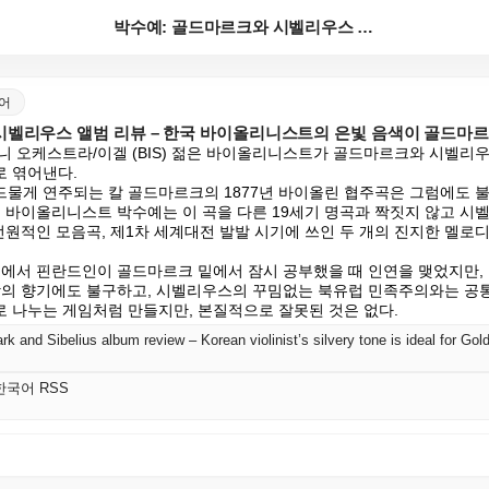
박수예: 골드마르크와 시벨리우스 앨범 리뷰 – 한국 바...
국어
시벨리우스 앨범 리뷰 – 한국 바이올리니스트의 은빛 음색이 골드마르
니 오케스트라/이겔 (BIS) 젊은 바이올리니스트가 골드마르크와 시벨리
 엮어낸다.

물게 연주되는 칼 골드마르크의 1877년 바이올린 협주곡은 그럼에도 
국 바이올리니스트 박수예는 이 곡을 다른 19세기 명곡과 짝짓지 않고 시
 전원적인 모음곡, 제1차 세계대전 발발 시기에 쓰인 두 개의 진지한 멜로디,


 빈에서 핀란드인이 골드마르크 밑에서 잠시 공부했을 때 인연을 맺었지만,
악의 향기에도 불구하고, 시벨리우스의 꾸밈없는 북유럽 민족주의와는 공통
 나누는 게임처럼 만들지만, 본질적으로 잘못된 것은 없다.
 and Sibelius album review – Korean violinist’s silvery tone is ideal for Gold
K 한국어 RSS