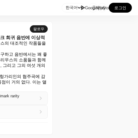

한국어
GooglePlay
AppStore
로그인
팔로우
크 희귀 음반에 이상적
우스의 대조적인 작품들을 
불구하고 음반에서는 꽤 좋
벨리우스의 소품들과 함께 
 그리고 그의 여섯 개의 
 헝가리인의 협주곡에 감
점이 거의 없다. 이는 앨
mark rarity