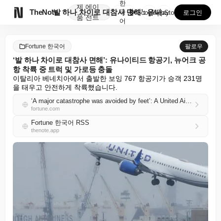
한
제
에이

TheNote
‘발 하나 차이로 대참사 면해’: 유나이티드 항공기, ...
국
GooglePlay
AppStore
로그인
품
전트
어
Fortune 한국어
팔로우
‘발 하나 차이로 대참사 면해’: 유나이티드 항공기, 뉴어크 공
항 착륙 중 트럭 및 가로등 충돌
이탈리아 베네치아에서 출발한 보잉 767 항공기가 승객 231명
을 태우고 안전하게 착륙했습니다.
‘A major catastrophe was avoided by feet’: A United Airlines plane hits a truck and light pole while landing at Newark airport
fortune.com
Fortune 한국어 RSS
thenote.app