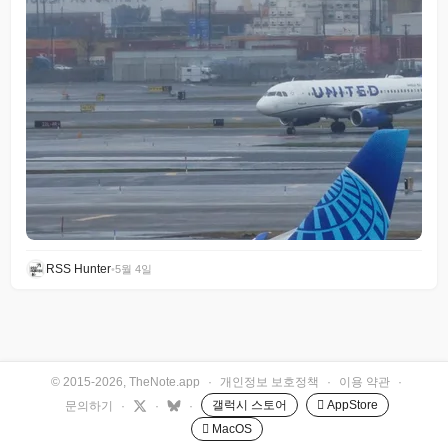
RSS Hunter
•
5월 4일
© 2015-2026, TheNote.app
·
개인정보 보호정책
·
이용 약관
·
갤럭시 스토어
 AppStore
문의하기
·
·
·
 MacOS