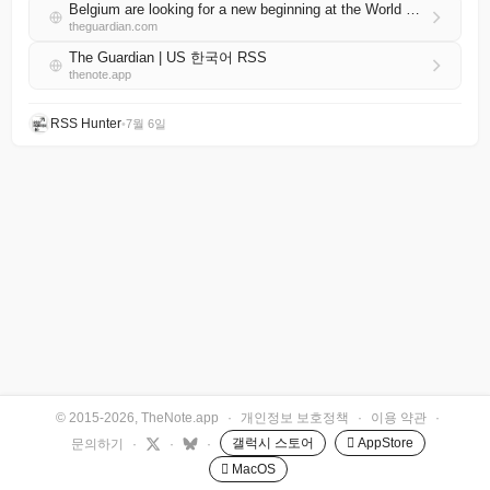
Belgium are looking for a new beginning at the World Cup against USA | Jonathan Wilson
theguardian.com
The Guardian | US 한국어 RSS
thenote.app
RSS Hunter
•
7월 6일
© 2015-2026, TheNote.app
·
개인정보 보호정책
·
이용 약관
·
갤럭시 스토어
 AppStore
문의하기
·
·
·
 MacOS