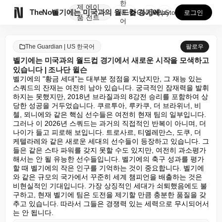
한
제
에이

TheNote
벨기에는 미국과의 월드컵 경기에서 새로운 시작을 모색하...
국
GooglePlay
AppStore
로그인
품
전트
어
The Guardian | US 한국어
팔로우
벨기에는 미국과의 월드컵 경기에서 새로운 시작을 모색하고
있습니다 | 조나단 윌슨
벨기에의 "황금 세대"는 대부분 정점을 지났지만, 그 재능 있는 
스쿼드의 잔재는 여전히 남아 있습니다. 궁극적인 잠재력을 발휘
하지는 못했지만, 2018년 브라질과의 8강전 승리를 포함하여 상
당한 성공을 거두었습니다. 쿠르투아, 루카쿠, 더 브라위너, 비
첼, 뫼니에와 같은 핵심 선수들은 여전히 현재 팀의 일부입니다. 
그러나 이 2026년 스쿼드는 과거의 직접적인 반복이 아니며, 더 
나이가 들고 피로해 보입니다. 트로사르, 티엘레만스, 도쿠, 더 
케텔라레와 같은 새로운 세대의 선수들이 등장하고 있습니다. 그
들은 같은 스타 파워를 갖지 못할 수도 있지만, 여전히 과소평가
해서는 안 될 유능한 선수들입니다. 벨기에의 축구 성과를 평가
할 때 벨기에의 작은 인구를 기억하는 것이 중요합니다. 벨기에
와 같은 규모의 국가에서 꾸준히 세계 챔피언을 배출하는 것은 
비현실적인 기대입니다. 가장 상징적인 세대가 쇠퇴했음에도 불
구하고, 현재 벨기에 팀은 도전을 제기할 만큼 충분한 품질을 갖
추고 있습니다. 따라서 그들은 경쟁력 있는 세력으로 무시되어서
는 안 됩니다.