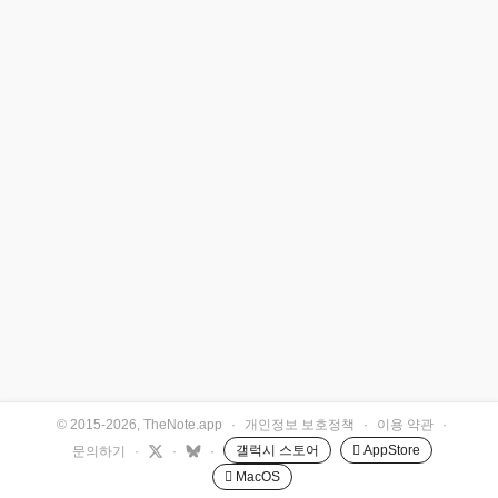
© 2015-2026, TheNote.app
·
개인정보 보호정책
·
이용 약관
·
갤럭시 스토어
 AppStore
문의하기
·
·
·
 MacOS