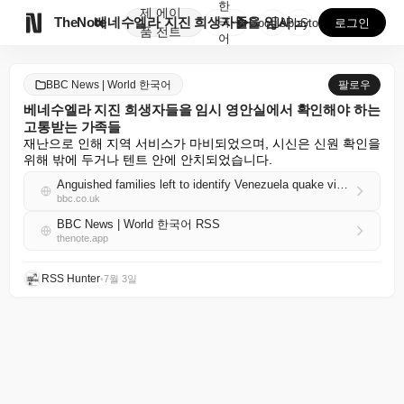
한
제
에이

TheNote
베네수엘라 지진 희생자들을 임시 영안실에서 확인해야 하...
국
GooglePlay
AppStore
로그인
품
전트
어
BBC News | World 한국어
팔로우
베네수엘라 지진 희생자들을 임시 영안실에서 확인해야 하는
고통받는 가족들
재난으로 인해 지역 서비스가 마비되었으며, 시신은 신원 확인을 
위해 밖에 두거나 텐트 안에 안치되었습니다.
Anguished families left to identify Venezuela quake victims at makeshift morgue
bbc.co.uk
BBC News | World 한국어 RSS
thenote.app
RSS Hunter
•
7월 3일