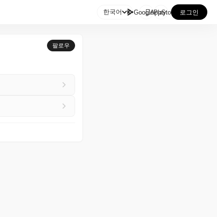

한국어
GooglePlay
AppStore
로그인
팔로우