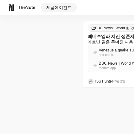
TheNote
제품
에이전트
BBC News | World 한
베네수엘라 지진 생존자,
에르난 길은 무너진 다층
Venezuela quake surv
bbc.co.uk
BBC News | Worl
thenote.app
RSS Hunter
•
7월 2일