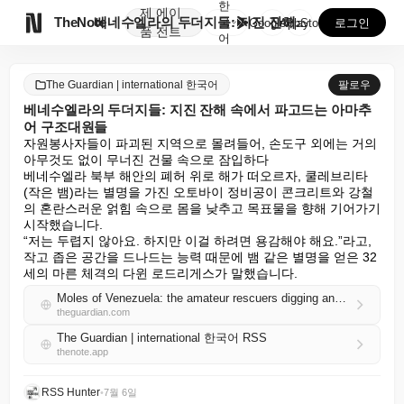
한
제
에이

TheNote
베네수엘라의 두더지들: 지진 잔해 속에서 파고드는 아마...
국
GooglePlay
AppStore
로그인
품
전트
어
The Guardian | international 한국어
팔로우
베네수엘라의 두더지들: 지진 잔해 속에서 파고드는 아마추
어 구조대원들
자원봉사자들이 파괴된 지역으로 몰려들어, 손도구 외에는 거의 
아무것도 없이 무너진 건물 속으로 잠입하다

베네수엘라 북부 해안의 폐허 위로 해가 떠오르자, 쿨레브리타
(작은 뱀)라는 별명을 가진 오토바이 정비공이 콘크리트와 강철
의 혼란스러운 얽힘 속으로 몸을 낮추고 목표물을 향해 기어가기 
시작했습니다.

“저는 두렵지 않아요. 하지만 이걸 하려면 용감해야 해요.”라고, 
작고 좁은 공간을 드나드는 능력 때문에 뱀 같은 별명을 얻은 32
세의 마른 체격의 다윈 로드리게스가 말했습니다.
Moles of Venezuela: the amateur rescuers digging and delving through the post-quake rubble
theguardian.com
The Guardian | international 한국어 RSS
thenote.app
RSS Hunter
•
7월 6일