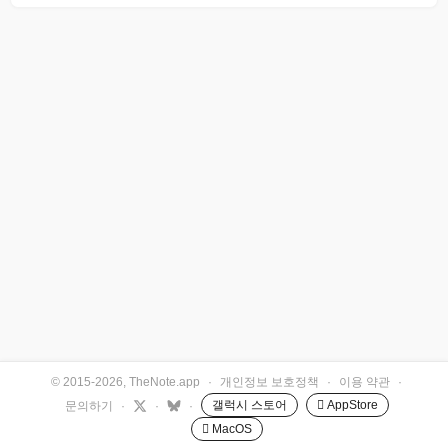
© 2015-2026, TheNote.app
·
개인정보 보호정책
·
이용 약관
·
갤럭시 스토어
 AppStore
문의하기
·
·
·
 MacOS