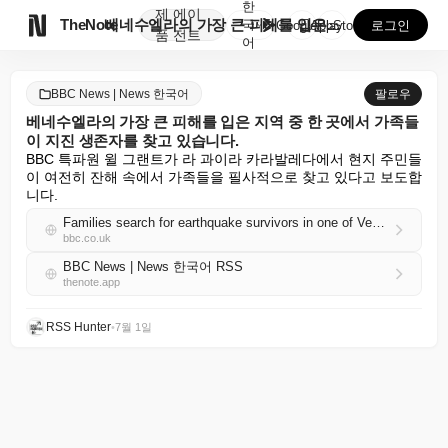
한
제
에이

TheNote
베네수엘라의 가장 큰 피해를 입은 지역 중 한 곳에서 ...
국
GooglePlay
AppStore
로그인
품
전트
어
BBC News | News 한국어
팔로우
베네수엘라의 가장 큰 피해를 입은 지역 중 한 곳에서 가족들
이 지진 생존자를 찾고 있습니다.
BBC 특파원 윌 그랜트가 라 과이라 카라발레다에서 현지 주민들
이 여전히 잔해 속에서 가족들을 필사적으로 찾고 있다고 보도합
니다.
Families search for earthquake survivors in one of Venezuela's hardest hit areas
bbc.co.uk
BBC News | News 한국어 RSS
thenote.app
RSS Hunter
•
7월 1일