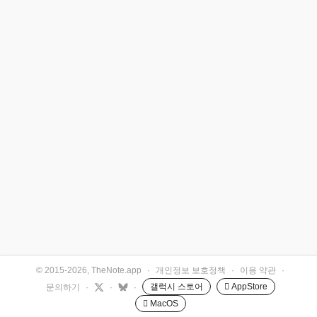
© 2015-2026, TheNote.app
·
개인정보 보호정책
·
이용 약관
·
갤럭시 스토어
 AppStore
문의하기
·
·
·
 MacOS