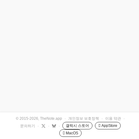
© 2015-2026, TheNote.app
·
개인정보 보호정책
·
이용 약관
·
갤럭시 스토어
 AppStore
문의하기
·
·
·
 MacOS