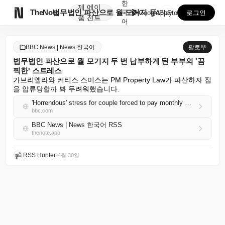
한
제
에이

TheNote
법무법인 파산으로 월 모기지 두 번 납부하게 된 부부의...
국
GooglePlay
AppStore
로그인
품
전트
어
BBC News | News 한국어
팔로우
법무법인 파산으로 월 모기지 두 번 납부하게 된 부부의 '끔
찍한' 스트레스
가브리엘라와 커티스 스미스는 PM Property Law가 파산하자 집
을 압류당할까 봐 두려워했습니다.
'Horrendous' stress for couple forced to pay monthly mortgage twice after law firm collapse
bbc.com
BBC News | News 한국어 RSS
thenote.app
RSS Hunter
•
4월 30일