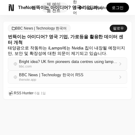
한
제
에이

TheNote
번뜩이는 아이디어? 영국 기업, 가로등을 활용한 데이터...
국
GooglePlay
AppStore
로그인
품
전트
어
BBC News | Technology 한국어
팔로우
번뜩이는 아이디어? 영국 기업, 가로등을 활용한 데이터 센
터 개척
태양광으로 작동하는 iLamps에는 Nvidia 칩이 내장될 예정이지
만, 보안 및 확장성에 대한 의문이 제기되고 있습니다.
Bright idea? UK firm pioneers data centres using lampposts
bbc.com
BBC News | Technology 한국어 RSS
thenote.app
RSS Hunter
•
5월 1일