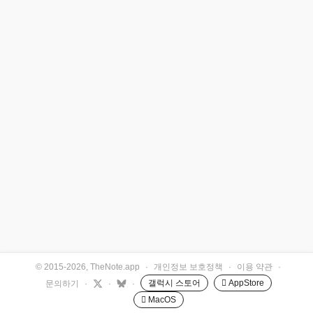
© 2015-2026, TheNote.app
·
개인정보 보호정책
·
이용 약관
·
갤럭시 스토어
 AppStore
문의하기
·
·
·
 MacOS