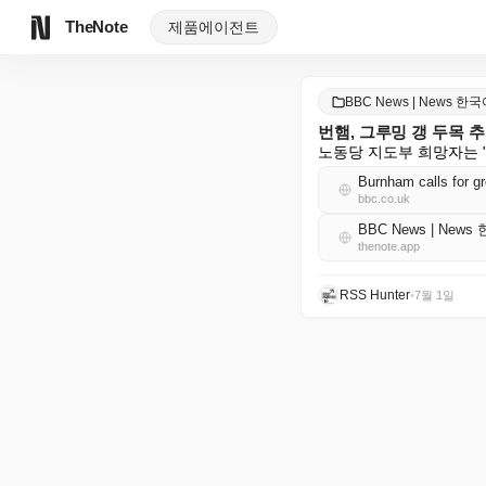
TheNote
제품
에이전트
BBC News | News 한
번햄, 그루밍 갱 두목 
노동당 지도부 희망자는 
Burnham calls for g
bbc.co.uk
BBC News | News
thenote.app
RSS Hunter
•
7월 1일