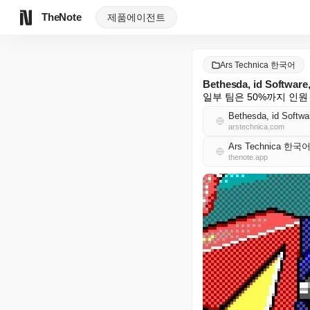
TheNote
제품
에이전트
Ars Technica 한국어
Bethesda, id So
일부 팀은 50%까지 인원
Bethesda, id Softwar
arstechnica.com
Ars Technica 한국
thenote.app