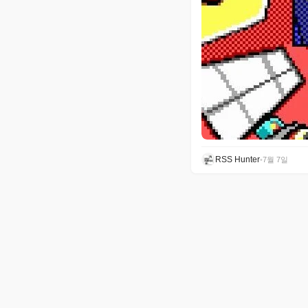
RSS Hunter
•
7월 7일