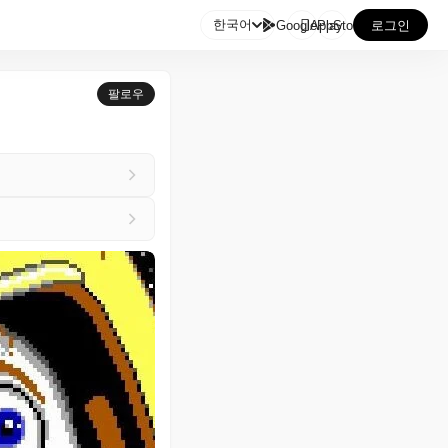

한국어
GooglePlay
AppStore
로그인
팔로우