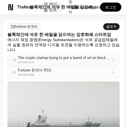
한
제
에이

TheNote
블록체인에 석유 한 배럴을 담으려는 암호화폐 스타트업
국
GooglePlay
AppStore
로그인
품
전트
어
Fortune 한국어
팔로우
블록체인에 석유 한 배럴을 담으려는 암호화폐 스타트업
에너지 재정 증명(Energy Substantiation)은 석유 공급업체들에
게 실물 원유와 연계된 디지털 토큰을 지원하도록 요청하고 있습
니다.
The crypto startup trying to put a barrel of oil on blockchain
fortune.com
Fortune 한국어 RSS
thenote.app