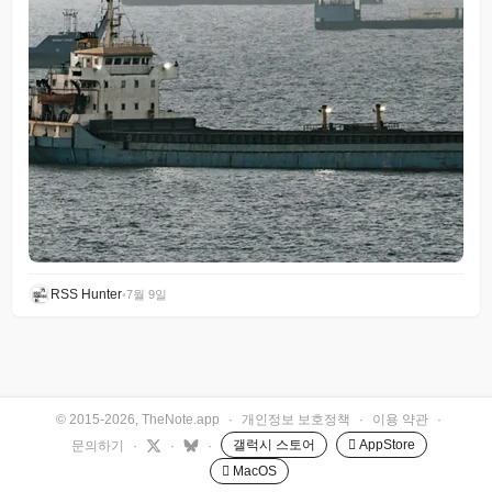
RSS Hunter
•
7월 9일
© 2015-2026, TheNote.app
·
개인정보 보호정책
·
이용 약관
·
갤럭시 스토어
 AppStore
문의하기
·
·
·
 MacOS