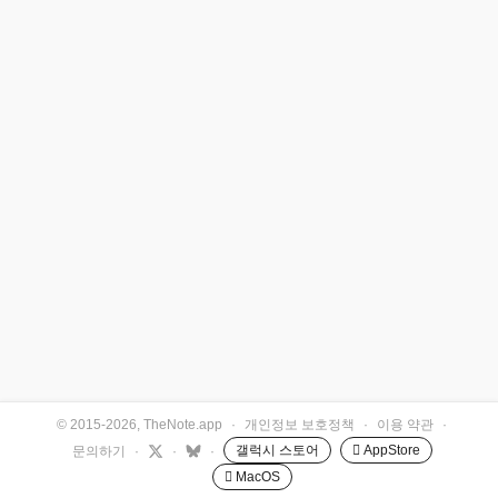
© 2015-2026, TheNote.app
·
개인정보 보호정책
·
이용 약관
·
갤럭시 스토어
 AppStore
문의하기
·
·
·
 MacOS