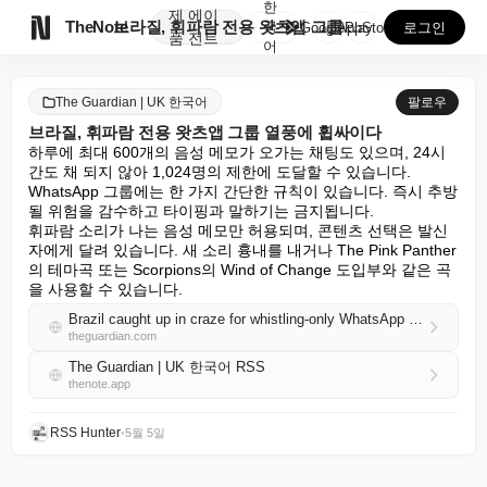
한
제
에이

TheNote
브라질, 휘파람 전용 왓츠앱 그룹 열풍에 휩싸이다
국
GooglePlay
AppStore
로그인
품
전트
어
The Guardian | UK 한국어
팔로우
브라질, 휘파람 전용 왓츠앱 그룹 열풍에 휩싸이다
하루에 최대 600개의 음성 메모가 오가는 채팅도 있으며, 24시
간도 채 되지 않아 1,024명의 제한에 도달할 수 있습니다.

WhatsApp 그룹에는 한 가지 간단한 규칙이 있습니다. 즉시 추방
될 위험을 감수하고 타이핑과 말하기는 금지됩니다.

휘파람 소리가 나는 음성 메모만 허용되며, 콘텐츠 선택은 발신
자에게 달려 있습니다. 새 소리 흉내를 내거나 The Pink Panther
의 테마곡 또는 Scorpions의 Wind of Change 도입부와 같은 곡
을 사용할 수 있습니다.
Brazil caught up in craze for whistling-only WhatsApp groups
theguardian.com
The Guardian | UK 한국어 RSS
thenote.app
RSS Hunter
•
5월 5일