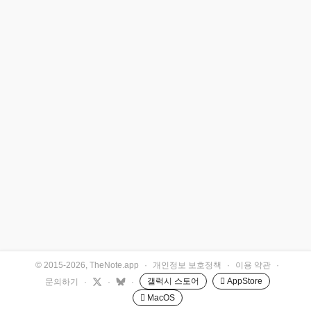
© 2015-2026, TheNote.app
·
개인정보 보호정책
·
이용 약관
·
갤럭시 스토어
 AppStore
문의하기
·
·
·
 MacOS