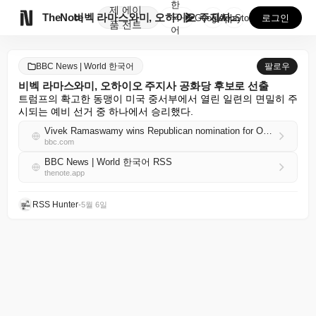
한
제
에이

TheNote
비벡 라마스와미, 오하이오 주지사 공화당 후보로 선출
국
GooglePlay
AppStore
로그인
품
전트
어
BBC News | World 한국어
팔로우
비벡 라마스와미, 오하이오 주지사 공화당 후보로 선출
트럼프의 확고한 동맹이 미국 중서부에서 열린 일련의 면밀히 주
시되는 예비 선거 중 하나에서 승리했다.
Vivek Ramaswamy wins Republican nomination for Ohio governor
bbc.com
BBC News | World 한국어 RSS
thenote.app
RSS Hunter
•
5월 6일