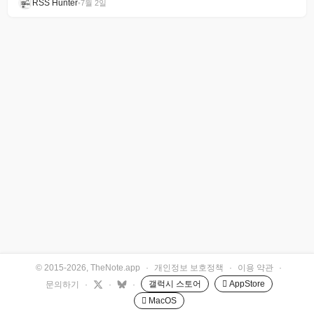
RSS Hunter
•
7월 2일
© 2015-2026, TheNote.app
·
개인정보 보호정책
·
이용 약관
·
갤럭시 스토어
 AppStore
문의하기
·
·
·
 MacOS