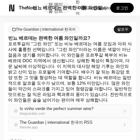
한
제
에이

TheNote
빈뇨 베르데는 완벽한 여름 와인일까요?
국
GooglePlay
AppStore
로그인
품
전트
어
The Guardian | international 한국어
팔로우
빈뇨 베르데는 완벽한 여름 와인일까요?
포르투갈의 "그린 와인" 또는 비뉴 베르데는 여름 모임과 야외 식
사에 훌륭한 선택입니다. "그린 와인"이라는 이름은 색깔이 아닌 
젊음과 생기를 의미합니다. 이 와인들은 포르투갈 북부의 비뉴 
베르데 DOC 지역에서 생산됩니다. 상쾌한 특성이 특징이며, 더
운 날씨에 이상적입니다. 이 지역의 대서양 해양 기후는 와인의 
밝고 산미 있는 프로필에 기여합니다. 배수가 잘 되는 화강암 토
양 또한 그 맛을 형성하는 데 역할을 합니다. 비뉴 베르데는 일반
적으로 알코올 도수가 낮으며, 보통 12% 미만입니다. 많은 와인
들이 약간의 스파크를 가지고 있어 청량감을 더합니다. 일반적인 
맛으로는 잘 익은 라임과 핵과류의 풍미가 있습니다. 전반적으로 
이 와인들은 술술 넘어가는 편이며 매우 상쾌합니다.
Is vinho verde the perfect summer wine?
theguardian.com
The Guardian | international 한국어 RSS
thenote.app