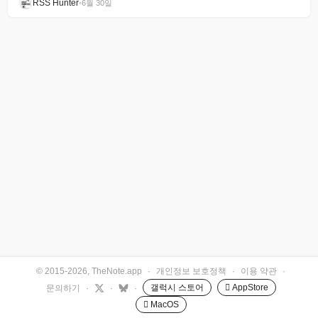
RSS Hunter
•
6월 30일
© 2015-2026, TheNote.app
·
개인정보 보호정책
·
이용 약관
·
갤럭시 스토어
 AppStore
문의하기
·
·
·
 MacOS