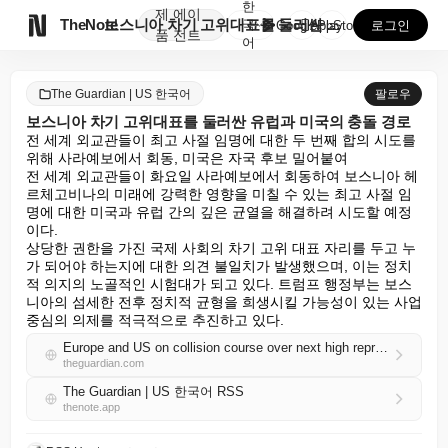
한
제
에이

TheNote
보스니아 차기 고위대표를 둘러싼 유럽과 미국의 충돌 경...
국
GooglePlay
AppStore
로그인
품
전트
어
The Guardian | US 한국어
팔로우
보스니아 차기 고위대표를 둘러싼 유럽과 미국의 충돌 경로
전 세계 외교관들이 최고 사절 임명에 대한 두 번째 합의 시도를 
위해 사라예보에서 회동, 미국은 자국 후보 밀어붙여

전 세계 외교관들이 화요일 사라예보에서 회동하여 보스니아 헤
르체고비나의 미래에 강력한 영향을 미칠 수 있는 최고 사절 임
명에 대한 미국과 유럽 간의 깊은 균열을 해결하려 시도할 예정
이다.

상당한 권한을 가진 국제 사회의 차기 고위 대표 자리를 두고 누
가 되어야 하는지에 대한 의견 불일치가 발생했으며, 이는 정치
적 의지의 노골적인 시험대가 되고 있다. 트럼프 행정부는 보스
니아의 섬세한 전후 정치적 균형을 희생시킬 가능성이 있는 사업 
중심의 의제를 적극적으로 추진하고 있다.
Europe and US on collision course over next high representative for Bosnia
theguardian.com
The Guardian | US 한국어 RSS
thenote.app