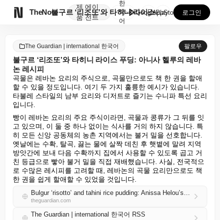
한
제
에이

TheNote
불구르 ‘리조또’와 타히니 라이스 푸딩: 아니사 헬루의...
국
GooglePlay
AppStore
로그인
품
전트
어
The Guardian | international 한국어
팔로우
불구르 ‘리조또’와 타히니 라이스 푸딩: 아니사 헬루의 레바
논 레시피
곡물은 레바논 요리의 주식으로, 곡물만으로도 책 한 권을 할애
할 수 있을 정도입니다. 여기 두 가지 훌륭한 예시가 있습니다. 
타불레 스타일의 남부 요리와 디저트로 즐기는 수니파 특선 요리
입니다.
빵이 레바논 요리의 주요 주식이라면, 곡물과 콩류가 그 뒤를 잇
고 있으며, 이 둘 중 하나 없이는 식사를 거의 하지 않습니다. 특
히 모든 신앙 공동체의 농촌 지역에서는 불거 밀을 선호합니다. 
옛날에는 수확, 탈곡, 끓는 물에 살짝 데친 후 햇볕에 말려 지역 
방앗간에 보내 다음 수확까지 집에서 사용할 수 있도록 곱고 거
친 등급으로 빻아 불거 밀을 직접 재배했습니다. 사실, 전국적으
로 수많은 레시피를 고려할 때, 레바논의 곡물 요리만으로도 책 
한 권을 쉽게 할애할 수 있었을 것입니다.
Bulgur ‘risotto’ and tahini rice pudding: Anissa Helou’s Lebanese recipes
theguardian.com
The Guardian | international 한국어 RSS