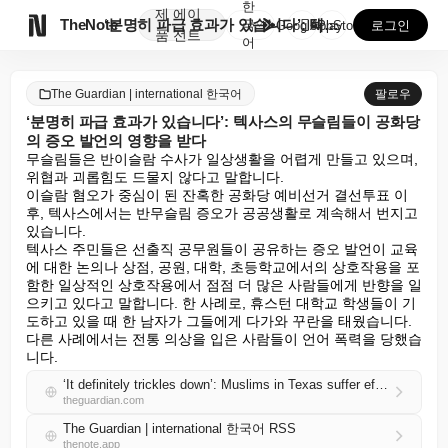
한
제
에이

TheNote
‘분명히 파급 효과가 있습니다’: 텍사스의 무슬림들이 ...
국
GooglePlay
AppStore
로그인
품
전트
어
The Guardian | international 한국어
팔로우
‘분명히 파급 효과가 있습니다’: 텍사스의 무슬림들이 공화당
의 증오 발언의 영향을 받다
무슬림들은 반이슬람 수사가 일상생활을 어렵게 만들고 있으며, 
위협과 괴롭힘도 드물지 않다고 말합니다.

이슬람 혐오가 중심이 된 잔혹한 공화당 예비선거 결선투표 이
후, 텍사스에서는 반무슬림 증오가 공공생활로 계속해서 번지고 
있습니다.

텍사스 주민들은 선출직 공무원들이 공유하는 증오 발언이 교육
에 대한 논의나 상점, 공원, 대학, 초등학교에서의 상호작용을 포
함한 일상적인 상호작용에서 점점 더 많은 사람들에게 반향을 일
으키고 있다고 말합니다. 한 사례로, 휴스턴 대학교 학생들이 기
도하고 있을 때 한 남자가 그들에게 다가와 꾸란을 태웠습니다. 
다른 사례에서는 전통 의상을 입은 사람들이 언어 폭력을 당했습
니다.
‘It definitely trickles down’: Muslims in Texas suffer effects of Republicans’ hate speech
theguardian.com
The Guardian | international 한국어 RSS
thenote.app