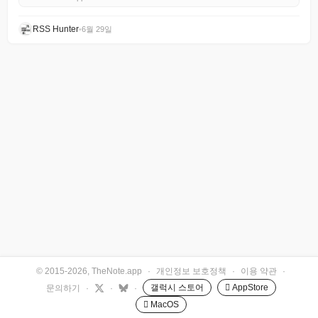
RSS Hunter
•
6월 29일
© 2015-2026, TheNote.app
·
개인정보 보호정책
·
이용 약관
·
갤럭시 스토어
 AppStore
문의하기
·
·
·
 MacOS