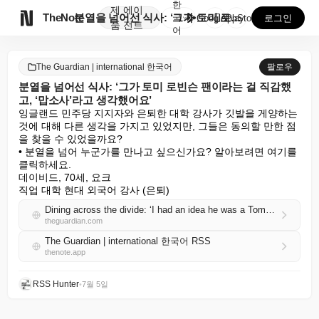
한
제
에이

TheNote
분열을 넘어선 식사: ‘그가 토미 로빈슨 팬이라는 걸 ...
국
GooglePlay
AppStore
로그인
품
전트
어
The Guardian | international 한국어
팔로우
분열을 넘어선 식사: ‘그가 토미 로빈슨 팬이라는 걸 직감했
고, ‘맙소사’라고 생각했어요’
잉글랜드 민주당 지지자와 은퇴한 대학 강사가 깃발을 게양하는 
것에 대해 다른 생각을 가지고 있었지만, 그들은 동의할 만한 점
을 찾을 수 있었을까요?

• 분열을 넘어 누군가를 만나고 싶으신가요? 알아보려면 여기를 
클릭하세요.

데이비드, 70세, 요크

직업 대학 현대 외국어 강사 (은퇴)
Dining across the divide: ‘I had an idea he was a Tommy Robinson fan and was thinking, Oh my God’
theguardian.com
The Guardian | international 한국어 RSS
thenote.app
RSS Hunter
•
7월 5일