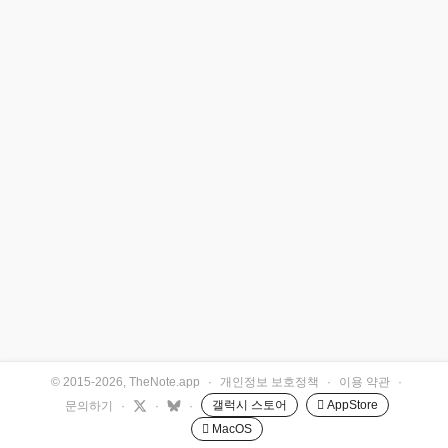
© 2015-2026, TheNote.app
·
개인정보 보호정책
·
이용 약관
·
갤럭시 스토어
 AppStore
문의하기
·
·
·
 MacOS