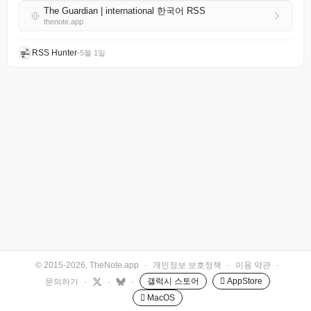
The Guardian | international 한국어 RSS
thenote.app
RSS Hunter
•
5월 1일
© 2015-2026, TheNote.app
·
개인정보 보호정책
·
이용 약관
·
갤럭시 스토어
 AppStore
문의하기
·
·
·
 MacOS