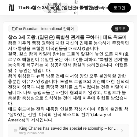
한
제
에이

TheNote
찰스 3세 국왕, (일단은) 특별한 관계를 구하다 | ...
국
GooglePlay
AppStore
로그인
품
전트
어
The Guardian | international 한국어
팔로우
찰스 3세 국왕, (일단은) 특별한 관계를 구하다 | 테드 위드머
왕은 기후와 행정 권력에 대한 자신의 견해를 능숙하게 주장하면
서 대통령을 포함한 미국인들을 매료시켰습니다.

결국, 찰스 왕과 카밀라 왕비는 그들의 앞길에 놓인 모든 지뢰(호
르무즈 해협만이 유일한 곳은 아니다)를 피하고 "특별한 관계"를 
능숙하게 복구하는 데 성공하면서 왕실의 승리였습니다. 어쨌든 
몇 주 동안은 말입니다.

왕의 워싱턴과 뉴욕 방문 전에 대서양 양안 모두 불안해할 만한 
충분한 이유가 있었습니다. 도널드 트럼프의 이란에 대한 선택적 
전쟁이 영국과 나토 동맹국 전체를 소외시켰다는 것은 비밀이 아
닙니다. 나토 동맹국들은 사전에 협의되지 않았고, 트럼프가 불
충분한 충성심으로 인식하는 것에 대해 이후에 위협을 받았습니
다.

테드 위드머는 전직 대통령 연설문 작성가이며, 6월에 출간될 책 
"살아있는 선언: 미국의 건국 텍스트의 전기"(Library of 
America)의 저자입니다.
King Charles has saved the special relationship – for now | Ted Widmer
theguardian.com