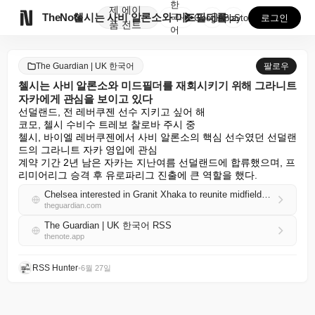
한
제
에이

TheNote
첼시는 사비 알론소와 미드필더를 재회시키기 위해 그라니...
국
GooglePlay
AppStore
로그인
품
전트
어
The Guardian | UK 한국어
팔로우
첼시는 사비 알론소와 미드필더를 재회시키기 위해 그라니트
자카에게 관심을 보이고 있다
선덜랜드, 전 레버쿠젠 선수 지키고 싶어 해

코모, 첼시 수비수 트레보 찰로바 주시 중

첼시, 바이엘 레버쿠젠에서 사비 알론소의 핵심 선수였던 선덜랜
드의 그라니트 자카 영입에 관심

계약 기간 2년 남은 자카는 지난여름 선덜랜드에 합류했으며, 프
리미어리그 승격 후 유로파리그 진출에 큰 역할을 했다.
Chelsea interested in Granit Xhaka to reunite midfielder with Xabi Alonso
theguardian.com
The Guardian | UK 한국어 RSS
thenote.app
RSS Hunter
•
6월 27일