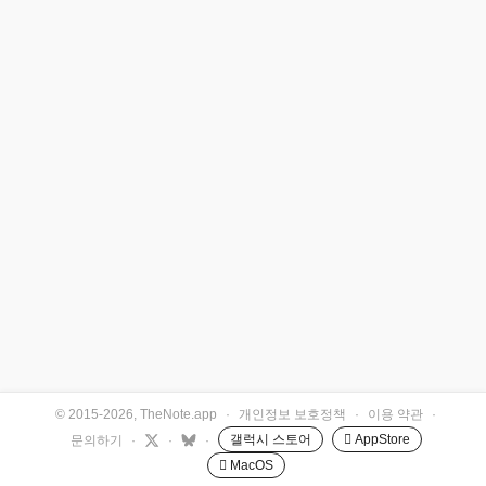
© 2015-2026, TheNote.app
·
개인정보 보호정책
·
이용 약관
·
갤럭시 스토어
 AppStore
문의하기
·
·
·
 MacOS