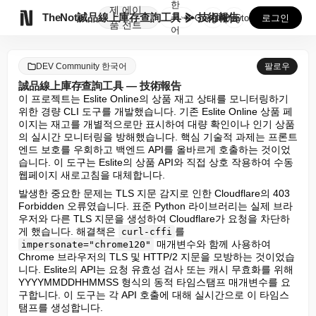
한
제
에이

TheNote
誠品線上庫存查詢工具 — 技術報告
국
GooglePlay
AppStore
로그인
품
전트
어
DEV Community 한국어
팔로우
誠品線上庫存查詢工具 — 技術報告
이 프로젝트는 Eslite Online의 상품 재고 상태를 모니터링하기 
위한 경량 CLI 도구를 개발했습니다. 기존 Eslite Online 상품 페
이지는 재고를 개별적으로만 표시하여 대량 확인이나 인기 상품
의 실시간 모니터링을 방해했습니다. 핵심 기술적 과제는 프론트
엔드 보호를 우회하고 백엔드 API를 올바르게 호출하는 것이었
습니다. 이 도구는 Eslite의 상품 API와 직접 상호 작용하여 수동 
웹페이지 새로고침을 대체합니다.
발생한 중요한 문제는 TLS 지문 감지로 인한 Cloudflare의 403 
Forbidden 오류였습니다. 표준 Python 라이브러리는 실제 브라
우저와 다른 TLS 지문을 생성하여 Cloudflare가 요청을 차단하
게 했습니다. 해결책은 
를 
curl-cffi
 매개변수와 함께 사용하여 
impersonate="chrome120"
Chrome 브라우저의 TLS 및 HTTP/2 지문을 모방하는 것이었습
니다. Eslite의 API는 요청 유효성 검사 또는 캐시 무효화를 위해 
YYYYMMDDHHMMSS 형식의 동적 타임스탬프 매개변수를 요
구합니다. 이 도구는 각 API 호출에 대해 실시간으로 이 타임스
탬프를 생성합니다.