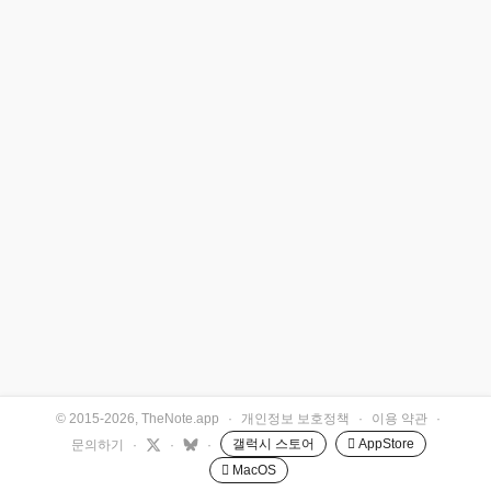
© 2015-2026, TheNote.app
·
개인정보 보호정책
·
이용 약관
·
갤럭시 스토어
 AppStore
문의하기
·
·
·
 MacOS