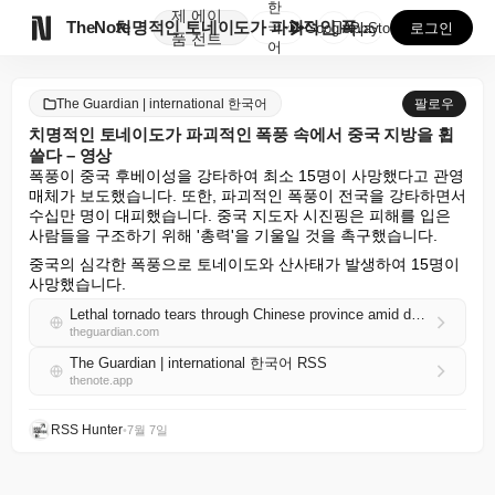
한
제
에이

TheNote
치명적인 토네이도가 파괴적인 폭풍 속에서 중국 지방을 ...
국
GooglePlay
AppStore
로그인
품
전트
어
The Guardian | international 한국어
팔로우
치명적인 토네이도가 파괴적인 폭풍 속에서 중국 지방을 휩
쓸다 – 영상
폭풍이 중국 후베이성을 강타하여 최소 15명이 사망했다고 관영 
매체가 보도했습니다. 또한, 파괴적인 폭풍이 전국을 강타하면서 
수십만 명이 대피했습니다. 중국 지도자 시진핑은 피해를 입은 
사람들을 구조하기 위해 '총력'을 기울일 것을 촉구했습니다.
중국의 심각한 폭풍으로 토네이도와 산사태가 발생하여 15명이 
사망했습니다.
Lethal tornado tears through Chinese province amid devastating storms – video
theguardian.com
The Guardian | international 한국어 RSS
thenote.app
RSS Hunter
•
7월 7일