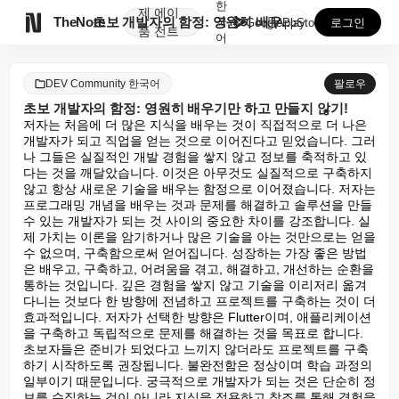
한
제
에이

TheNote
초보 개발자의 함정: 영원히 배우기만 하고 만들지 않기...
국
GooglePlay
AppStore
로그인
품
전트
어
DEV Community 한국어
팔로우
초보 개발자의 함정: 영원히 배우기만 하고 만들지 않기!
저자는 처음에 더 많은 지식을 배우는 것이 직접적으로 더 나은 
개발자가 되고 직업을 얻는 것으로 이어진다고 믿었습니다. 그러
나 그들은 실질적인 개발 경험을 쌓지 않고 정보를 축적하고 있
다는 것을 깨달았습니다. 이것은 아무것도 실질적으로 구축하지 
않고 항상 새로운 기술을 배우는 함정으로 이어졌습니다. 저자는 
프로그래밍 개념을 배우는 것과 문제를 해결하고 솔루션을 만들 
수 있는 개발자가 되는 것 사이의 중요한 차이를 강조합니다. 실
제 가치는 이론을 암기하거나 많은 기술을 아는 것만으로는 얻을 
수 없으며, 구축함으로써 얻어집니다. 성장하는 가장 좋은 방법
은 배우고, 구축하고, 어려움을 겪고, 해결하고, 개선하는 순환을 
통하는 것입니다. 깊은 경험을 쌓지 않고 기술을 이리저리 옮겨 
다니는 것보다 한 방향에 전념하고 프로젝트를 구축하는 것이 더 
효과적입니다. 저자가 선택한 방향은 Flutter이며, 애플리케이션
을 구축하고 독립적으로 문제를 해결하는 것을 목표로 합니다. 
초보자들은 준비가 되었다고 느끼지 않더라도 프로젝트를 구축
하기 시작하도록 권장됩니다. 불완전함은 정상이며 학습 과정의 
일부이기 때문입니다. 궁극적으로 개발자가 되는 것은 단순히 정
보를 수집하는 것이 아니라 지식을 적용하고 창조를 통해 경험을 