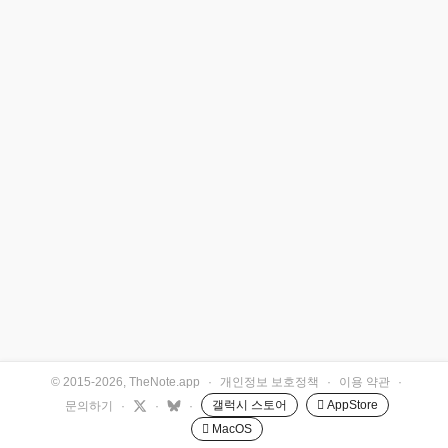
© 2015-2026, TheNote.app
·
개인정보 보호정책
·
이용 약관
·
갤럭시 스토어
 AppStore
문의하기
·
·
·
 MacOS