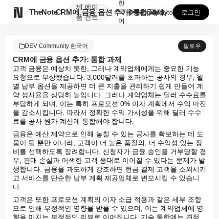
한
제
에이

TheNote
CRM에 금융 옵션 추가: 통합 과제
국
GooglePlay
AppStore
로그인
품
전트
어
DEV Community 한국어
팔로우
CRM에 금융 옵션 추가: 통합 과제
고객 금융은 예상치 못한, 그러나 계약업체에게는 중요한 기능 
요청으로 부상했습니다. 3,000달러를 초과하는 공사의 경우, 월
별 납부 옵션을 제공하면 더 큰 지출을 관리하기 쉽게 만들어 계
약 성사율을 상당히 높입니다. 그러나 계약업체는 딜러 수수료를 
부담하게 되며, 이는 특히 프로모션 0% 이자 계획에서 수익 마진
을 감소시킵니다. 따라서 정확한 수익 가시성을 위해 딜러 수수
료를 공사 원가 계산에 통합해야 합니다.
금융은 예산 제약으로 인해 놓칠 수 있는 공사를 확보하는 데 도
움이 될 뿐만 아니라, 고객이 더 높은 품질의, 더 수익성 있는 장
비를 선택하도록 장려합니다. 신청자가 금융 승인을 거부당할 경
우, 판매 손실과 어색한 고객 응대로 이어질 수 있다는 문제가 발
생합니다. 금융을 과도하게 강조하면 현금 결제 고객을 소외시키
고 서비스를 단순한 납부 계획 제공업체로 변모시킬 수 있습니
다.
고객은 또한 프로모션 계획의 이자 소급 적용과 같은 세부 조항
으로 인해 부정적인 영향을 받을 수 있으며, 이는 계약업체에 영
향을 미치는 부정적인 리뷰로 이어집니다. 기술 통합에는 견적 