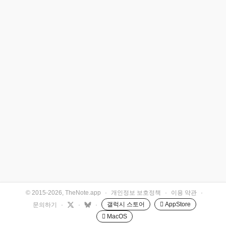
© 2015-2026, TheNote.app
·
개인정보 보호정책
·
이용 약관
·
갤럭시 스토어
 AppStore
문의하기
·
·
·
 MacOS