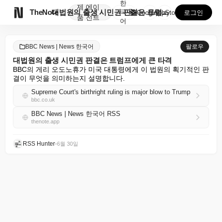
한
제
에이

TheNote
대법원의 출생 시민권 판결은 트럼프에게 큰 타격
국
GooglePlay
AppStore
로그인
품
전트
어
BBC News | News 한국어
팔로우
대법원의 출생 시민권 판결은 트럼프에게 큰 타격
BBC의 게리 오도노휴가 미국 대통령에게 이 법원의 획기적인 판
결이 무엇을 의미하는지 설명합니다.
Supreme Court's birthright ruling is major blow to Trump
bbc.co.uk
BBC News | News 한국어 RSS
thenote.app
RSS Hunter
•
6월 30일