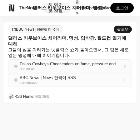
한
제
에이

TheNote
댈러스 카우보이스 치어리더, 명성, 압박감, 월드컵 열...
국
GooglePlay
AppStore
로그인
품
전트
어
BBC News | News 한국어
팔로우
댈러스 카우보이스 치어리더, 명성, 압박감, 월드컵 열기에
대해
그들의 삶을 따라가는 넷플릭스 쇼가 돌아오면서, 그 팀은 새로 
얻은 명성에 대해 이야기합니다.
Dallas Cowboys Cheerleaders on fame, pressure and World Cup fever
bbc.co.uk
BBC News | News 한국어 RSS
thenote.app
RSS Hunter
•
6월 29일