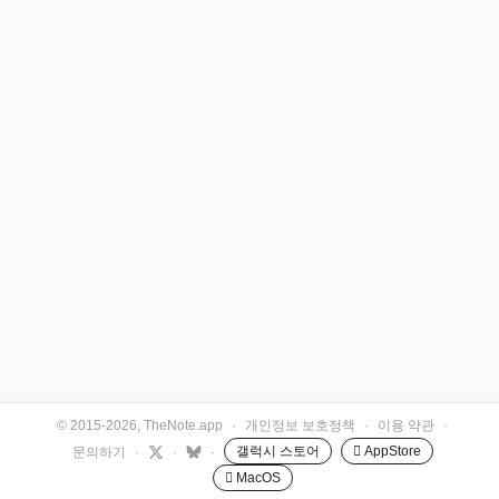
© 2015-2026, TheNote.app
·
개인정보 보호정책
·
이용 약관
·
갤럭시 스토어
 AppStore
문의하기
·
·
·
 MacOS