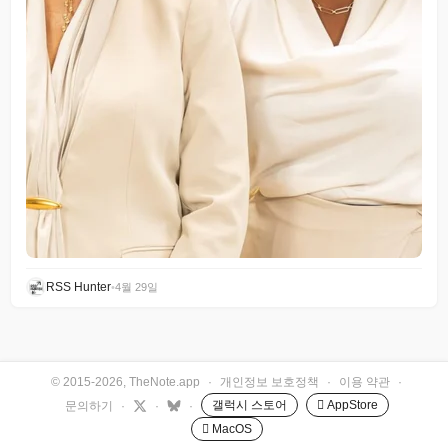
RSS Hunter
•
4월 29일
© 2015-2026, TheNote.app
·
개인정보 보호정책
·
이용 약관
·
갤럭시 스토어
 AppStore
문의하기
·
·
·
 MacOS