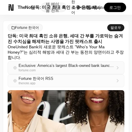
한
제
에이

TheNote
단독: 미국 최대 흑인 소유 은행, 세대 간 부를 가로...
국
GooglePlay
AppStore
로그인
품
전트
어
Fortune 한국어
팔로우
단독: 미국 최대 흑인 소유 은행, 세대 간 부를 가로막는 숨겨
진 수치심을 해제하는 사명을 가진 팟캐스트 출시
OneUnited Bank의 새로운 팟캐스트 "Who's Your Ma 
Honey?"는 심리적 해방과 세대 간 부는 동전의 양면이라고 주장
합니다.
Exclusive: America’s largest Black-owned bank launches podcast with mission to unlock hidden shame holding back generational wealth
fortune.com
Fortune 한국어 RSS
thenote.app