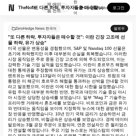
한
제
에이

TheNote
"또 다른 하락, 투자자들은 매수할 것": 이란 긴장 ...
국
GooglePlay
AppStore
로그인
품
전트
어
ZeroHedge News 한국어
팔로우
"또 다른 하락, 투자자들은 매수할 것": 이란 긴장 고조에 선
물 하락, 유가 상승"
미국 선물은 변동성을 경험했으며, S&P 및 Nasdaq 100 선물은 
초기에 하락했지만 이후 대부분의 손실을 회복했습니다. 이러한 
시장 움직임은 주로 중동 긴장 고조에 의해 주도되었으며, 이는 
강력한 기술 기업 실적을 압도했습니다. 이란이 호르무즈 해협에 
대한 통제권을 주장함에 따라 국제 유가는 크게 상승했으며, 브
렌트유는 배럴당 113달러 이상으로 거래되었습니다. 트럼프 대
통령은 미 해군이 호르무즈 해협을 통과하는 선박을 안내할 것이
라고 발표했으며, 이란은 이에 대한 협상 시한을 설정했습니다. 
유럽 주식은 대부분 하락한 반면, 한국과 대만의 기술 중심 아시
아 시장은 상당한 상승세를 보였습니다. 일부 "Mag 7" 기술주는 
프리마켓 거래에서 혼조세를 보였습니다. 비트코인과 금은 유가
와 반대되는 움직임을 보이며 지정학적 뉴스에 대한 광범위한 시
장 반응을 반영했습니다. 10년 만기 국채 금리가 상승하면서 금
리가 상승했으며, 비철금속은 상승세를 보였습니다. 경제 데이터 
발표에는 3월 공장 주문이 포함되며, 연준 연설자인 존 윌리엄스
가 연설할 예정입니다. 주요 기업 뉴스로는 게임스탑의 이베이 
인수 제안과 글로벌 비즈니스 트래블 그룹의 인수 합의가 있습니