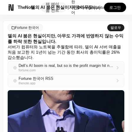
한
제
에이

TheNote
델의 AI 붐은 현실이지만, 아무도 가격에 반영하지 않...
국
GooglePlay
AppStore
로그인
품
전트
어
Fortune 한국어
팔로우
델의 AI 붐은 현실이지만, 아무도 가격에 반영하지 않는 수익
률 하락 또한 현실입니다.
서버가 컴퓨터와 노트북을 추월함에 따라, 델이 AI 서버 매출을 
처음 보고한 지 1년이 넘는 기간 동안 회사의 총이익률은 26% 
감소했습니다.
Dell’s AI boom is real, but so is the profit margin hit nobody is pricing in
fortune.com
Fortune 한국어 RSS
thenote.app