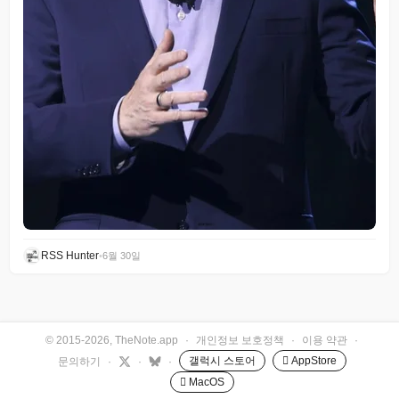
RSS Hunter
•
6월 30일
© 2015-2026, TheNote.app
·
개인정보 보호정책
·
이용 약관
·
갤럭시 스토어
 AppStore
문의하기
·
·
·
 MacOS