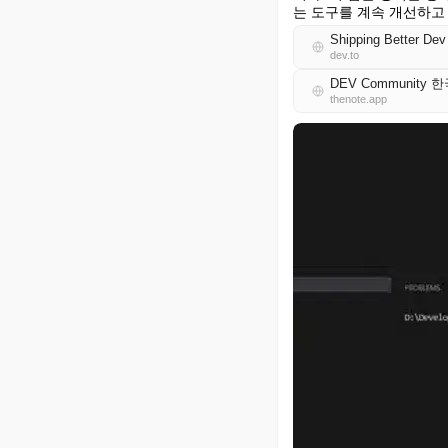
는 도구를 계속 개선하고
Shipping Better Dev
dev.to
DEV Community 
thenote.app