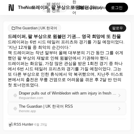
한
제
에이

TheNote
드레이퍼, 팔 부상으로 윔블던 기권… 영국 희망에 또 ...
국
GooglePlay
AppStore
로그인
품
전트
어
The Guardian | UK 한국어
팔로우
드레이퍼, 팔 부상으로 윔블던 기권… 영국 희망에 또 찬물
드레이퍼는 6번 시드 테일러 프리츠와 경기를 가질 예정이었다.

'지난 12개월 중 최악의 순간이다.'

잭 드레이퍼는 작년 말부터 올해 대부분의 기간 동안 그를 쉬게 
했던 팔 부상의 재발로 인해 윔블던에서 기권해야 했다.

드레이퍼는 화요일, 가장 많은 관심을 받은 1회전 경기 중 하나
에서 6번 시드 테일러 프리츠와 경기를 가질 예정이었다. 그는 
또 다른 부상으로 인한 휴식에서 막 복귀했으며, 지난주 이스트
본에서의 출전은 무릎 건염으로 어려움을 겪은 후 2달 반 만의 
첫 토너먼트였다.
Draper pulls out of Wimbledon with arm injury in fresh blow to British hopes
theguardian.com
The Guardian | UK 한국어 RSS
thenote.app
RSS Hunter
•
6월 29일