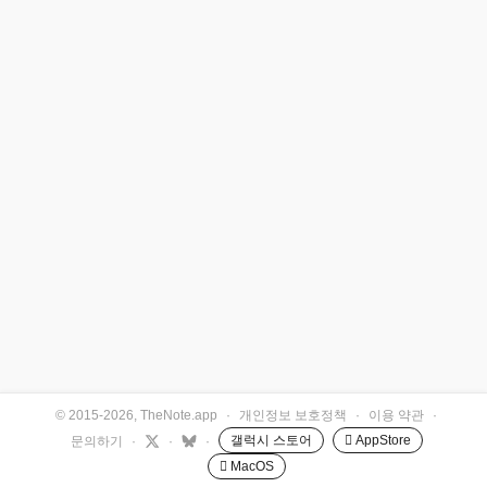
© 2015-2026, TheNote.app
·
개인정보 보호정책
·
이용 약관
·
갤럭시 스토어
 AppStore
문의하기
·
·
·
 MacOS