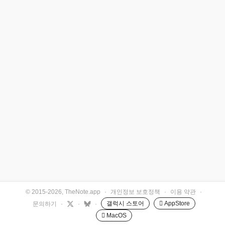
© 2015-2026, TheNote.app
·
개인정보 보호정책
·
이용 약관
·
갤럭시 스토어
 AppStore
문의하기
·
·
·
 MacOS