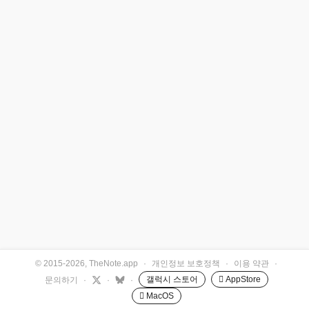
© 2015-2026, TheNote.app
·
개인정보 보호정책
·
이용 약관
·
갤럭시 스토어
 AppStore
문의하기
·
·
·
 MacOS