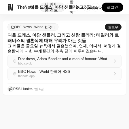
한
제
에이

TheNote
디올 드레스, 아담 샌들러, 그리고 신랑 들러리: 테일...
국
GooglePlay
AppStore
로그인
품
전트
어
BBC News | World 한국어
팔로우
디올 드레스, 아담 샌들러, 그리고 신랑 들러리: 테일러와 트
래비스의 결혼식에 대해 우리가 아는 것들
그 커플은 금요일 뉴욕에서 결혼했으며, 언제, 어디서, 어떻게 결
혼할지에 대한 수개월간의 추측 끝에 이루어졌습니다.
Dior dress, Adam Sandler and a man of honour: What we know about Taylor and Travis's wedding
bbc.co.uk
BBC News | World 한국어 RSS
thenote.app
RSS Hunter
•
7월 4일