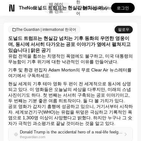
한
제
에이

TheNote
도널드 트럼프는 현실감 넘치는 기후 동화의 우연한 영웅...
국
GooglePlay
AppStore
로그인
품
전트
어
The Guardian | international 한국어
팔로우
도널드 트럼프는 현실감 넘치는 기후 동화의 우연한 영웅이
며, 동시에 서서히 다가오는 공포 이야기가 옆에서 펼쳐지고
있습니다 | 맑은 공기
유럽 전역을 휩쓰는 치명적인 폭염에도 불구하고, 미국 대통령의 
무능함이 기후 위기에 대한 낙관적인 이유를 만들어냈다.
기후 및 환경 편집자 Adam Morton의 무료 Clear Air 뉴스레터를 
여기에서 구독하세요.
현실 세계의 기후 테마 영화 두 편이 전 세계적으로 동시에 상영
되고 있다. 이 영화들은 오늘날의 세상을 다루지만, 미래의 스냅
사진이기도 하다. 첫 번째는 서서히 구축되는 공포 이야기이고, 
두 번째는 기분 좋은 여름 히트작이다. 둘 다 볼 가치가 있다.

공포 영화가 갑자기 흥행에 성공하고 있으니, 거기서부터 시작하
자. 세계보건기구(WHO)는 유럽을 뒤덮은 극심하고 기록적인 폭
염으로 1,300명 이상이 사망했다고 밝혔다. 하지만 누구나 그 숫
자가 극적인 과소평가로 끝날 것이라는 것을 알고 있다.
Donald Trump is the accidental hero of a real-life feelgood climate tale even as a creeping horror story plays alongside | Clear Air
theguardian.com