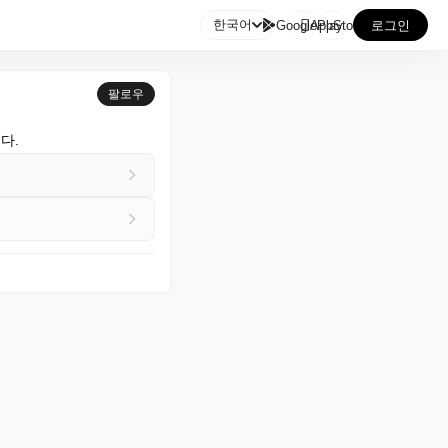

한국어
GooglePlay
AppStore
로그인
팔로우
다.