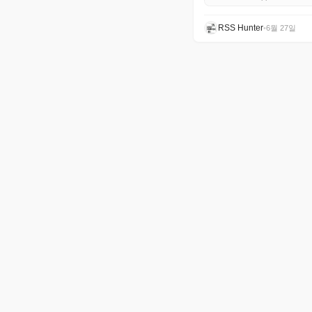
RSS Hunter
•
6월 27일