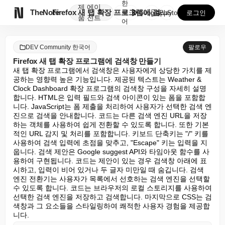
한
제
에이

TheNote
Firefox 새 탭 확장 프로그램에 검색창 만들기
국
GooglePlay
AppStore
로그인
품
전트
어
DEV Community 한국어
팔로우
Firefox 새 탭 확장 프로그램에 검색창 만들기
새 탭 확장 프로그램에서 검색창은 사용자에게 상당한 가치를 제
공하는 영향력 높은 기능입니다. 제공된 텍스트는 Weather & 
Clock Dashboard 확장 프로그램의 검색창 구성을 자세히 설명
합니다. HTML은 입력 필드와 검색 아이콘이 있는 폼을 포함합
니다. JavaScript는 폼 제출을 처리하여 사용자가 선택한 검색 엔
진으로 검색을 안내합니다. 코드는 다른 검색 엔진 URL을 저장
하는 객체를 사용하여 쉽게 전환할 수 있도록 합니다. 또한 기본
적인 URL 감지 및 처리를 포함합니다. 키보드 단축키는 "/" 키를 
사용하여 검색 입력에 초점을 맞추고, "Escape" 키는 입력을 지
웁니다. 검색 제안은 Google suggest API와 타임아웃 함수를 사
용하여 구현됩니다. 코드는 제안이 있는 경우 검색창 아래에 표
시하고, 입력이 비어 있거나 두 글자 미만일 때 숨깁니다. 검색 
엔진 전환기는 사용자가 목록에서 선호하는 검색 엔진을 선택할 
수 있도록 합니다. 코드는 브라우저의 로컬 스토리지를 사용하여 
선택한 검색 엔진을 저장하고 검색합니다. 마지막으로 CSS는 검
색창과 그 요소들을 스타일링하여 쾌적한 사용자 경험을 제공합
니다.