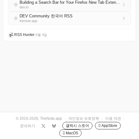
Building a Search Bar for Your Firefox New Tab Extension
dev.to
DEV Community 한국어 RSS
thenote.app
RSS Hunter
•
5월 4일
© 2015-2026, TheNote.app
·
개인정보 보호정책
·
이용 약관
·
갤럭시 스토어
 AppStore
문의하기
·
·
·
 MacOS