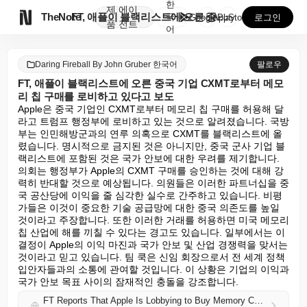
한
제
에이

TheNote
FT, 애플이 블랙리스트에 오른 중국 기업 CXMT로부...
국
GooglePlay
AppStore
로그인
품
전트
어
Daring Fireball By John Gruber 한국어
팔로우
FT, 애플이 블랙리스트에 오른 중국 기업 CXMT로부터 메모
리 칩 구매를 로비하고 있다고 보도
Apple은 중국 기업인 CXMT로부터 메모리 칩 구매를 허용해 달
라고 트럼프 행정부에 로비하고 있는 것으로 알려졌습니다. 국방
부는 인민해방군과의 연루 의혹으로 CXMT를 블랙리스트에 올
렸습니다. 명시적으로 금지된 것은 아니지만, 중국 군사 기업 블
랙리스트에 포함된 것은 국가 안보에 대한 우려를 제기합니다. 
의회는 행정부가 Apple의 CXMT 구매를 승인하는 것에 대해 강
력히 반대할 것으로 예상됩니다. 의원들은 이러한 파트너십을 중
국 공산당에 이익을 줄 심각한 실수로 간주하고 있습니다. 비평
가들은 이것이 중요한 기술 공급망에 대한 중국 의존도를 높일 
것이라고 주장합니다. 또한 이러한 거래를 허용하면 미국 메모리 
칩 산업에 해를 끼칠 수 있다는 경고도 있습니다. 일부에서는 이 
결정이 Apple의 이익 마진과 국가 안보 및 산업 경쟁력을 맞서는 
것이라고 믿고 있습니다. 팀 쿡은 신임 회장으로서 전 세계 정책 
입안자들과의 소통에 관여할 것입니다. 이 상황은 기업의 이익과 
국가 안보 목표 사이의 잠재적인 충돌을 강조합니다.
FT Reports That Apple Is Lobbying to Buy Memory Chips From Blacklisted Chinese Company CXMT