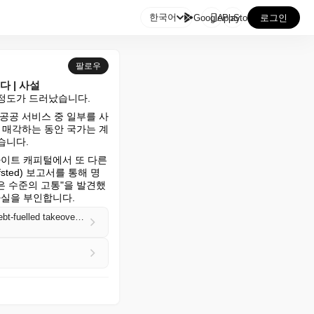

한국어
GooglePlay
AppStore
로그인
팔로우
 | 사설
 정도가 드러났습니다.
공공 서비스 중 일부를 사
 매각하는 동안 국가는 계
습니다.
이트 캐피털에서 또 다른 
ted) 보고서를 통해 명
은 수준의 고통"을 발견했
사실을 부인합니다.
The Guardian view on private equity in the public sector: children’s services must be freed from debt-fuelled takeovers | Editorial