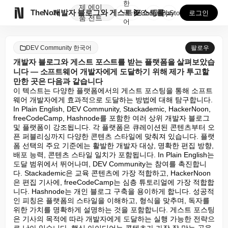
한
제
에이

TheNote
개발자 블로그와 게스트 포스트를 받는 플랫폼을 살펴보았...
국
GooglePlay
AppStore
로그인
품
전트
어
DEV Community 한국어
팔로우
개발자 블로그와 게스트 포스트를 받는 플랫폼을 살펴보았습
니다 — 소프트웨어 개발자에게 도달하기 위해 제가 투고할
만한 곳은 다음과 같습니다
이 텍스트는 다양한 플랫폼에서의 게스트 포스팅을 통해 소프트
웨어 개발자에게 효과적으로 도달하는 방법에 대해 탐구합니다. 
In Plain English, DEV Community, Stackademic, HackerNoon, 
freeCodeCamp, Hashnode를 포함한 여러 상위 개발자 블로그 
및 플랫폼이 강조됩니다. 각 플랫폼은 큐레이션된 콘텐츠부터 오
픈 퍼블리싱까지 다양한 콘텐츠 스타일에 맞춰져 있습니다. 플랫
폼 선택의 주요 기준에는 활발한 개발자 대상, 명확한 편집 방향, 
배포 능력, 콘텐츠 스타일 일치가 포함됩니다. In Plain English는 
도달 범위에서 뛰어나며, DEV Community는 참여를 촉진합니
다. Stackademic은 교육 콘텐츠에 가장 적합하고, HackerNoon
은 편집 기사에, freeCodeCamp는 심층 튜토리얼에 가장 적합합
니다. Hashnode는 개인 블로그 구축을 용이하게 합니다. 성공적
인 피칭은 플랫폼의 스타일을 이해하고, 형식을 맞추며, 독자를 
위한 가치를 명확하게 설명하는 것을 포함합니다. 게스트 포스팅
은 기사의 목적에 따라 개발자에게 도달하는 실행 가능한 전략으