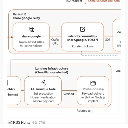
RSS Hunter
•
6월 27일