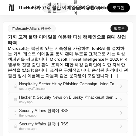
한
제
에이

TheNote
가짜 고객 불만 이메일을 이용한 피싱 캠페인으로 환대 ...
국
GooglePlay
AppStore
로그인
품
전트
어
Security Affairs 한국어
팔로우
가짜 고객 불만 이메일을 이용한 피싱 캠페인으로 환대 산업
타격
Microsoft는 복원력 있는 지속성을 사용하여 TonRAT를 설치하
는 가짜 게스트 이메일을 통해 환대 부문을 표적으로 하는 피싱 
캠페인을 경고합니다. Microsoft Threat Intelligence는 2026년 4
월부터 진행 중인 환대 조직에 대한 해킹 캠페인에 대한 자세한 
분석을 발표했습니다. 표적은 구체적입니다. 손상된 환경에서 관
찰된 장치 이름에는 다음과 같은 문자열이 포함됩니다. […]
Hospitality Sector Hit by Phishing Campaign Using Fake Guest Complaint Emails
securityaffairs.com
Hacker & Security News on Bluesky @hacker.at.thenote.app
bsky.app
Security Affairs 한국어 RSS
thenote.app
Security Affairs 한국어 RSS
thenote.app