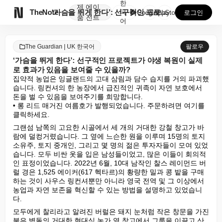
한
제
에이

TheNote
‘가슴을 뛰게 한다’: 선구적인 프로젝트가 야생 복원이...
국
GooglePlay
AppStore
로그인
품
전트
어
The Guardian | UK 한국어
팔로우
‘가슴을 뛰게 한다’: 선구적인 프로젝트가 야생 복원이 실제
로 효과가 있음을 보여줄 수 있을까?
집약적 농업은 잉글랜드의 고대 삼림과 담수 습지를 거의 파괴했
습니다. 링컨셔의 한 농장에서 급진적인 귀족이 자연 보호에서 
돈을 벌 수 있음을 보여주기를 희망합니다.

• 롱 리드 매거진 여름호가 발행되었습니다. 주문하려면 여기를 
클릭하세요.
그랜섬 남쪽의 고요한 시골에서 세 개의 거대한 강철 창고가 바
람에 덜컹거렸습니다. 그 옆에 느슨한 원을 이루며 15명의 토지 
소유주, 토지 중개인, 그리고 몇 명의 젊은 투자자들이 모여 있었
습니다. 모두 비싼 옷을 입은 남성들이었고, 많은 이들이 회의적
인 표정이었습니다. 2022년 6월, 10대 남작인 찰스 레이먼드 버
럴 경은 1,525 에이커(617 헥타르)의 황량한 밀과 콩 밭을 구매
하는 것이 사우스 링컨셔뿐만 아니라 영국 전역 및 그 이상에서 
농업과 자연 보존을 혁신할 수 있는 방법을 설명하고 있었습니
다.
모두에게 찰리라고 알려진 버럴은 돼지 눈처럼 작은 창문을 가진 
붉은 벽돌의 거대한 현대식 농가 옆 창고에서 그룹을 이끌고 산