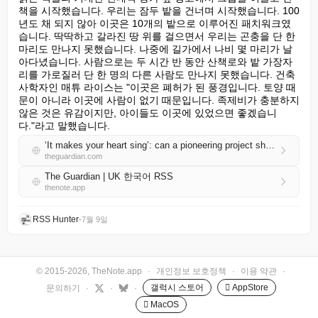
책을 시작했습니다. 우리는 잠두 밭을 건너며 시작했습니다. 100
년도 채 되지 않아 이곳은 10개의 밭으로 이루어진 패치워크였
습니다. 딱딱하고 갈라진 땅 위를 걸으면서 우리는 곤충을 단 한 
마리도 만나지 못했습니다. 나중에 길가에서 나비 몇 마리가 날
아다녔습니다. 사람으로는 두 시간 반 동안 산책로와 밭 가장자
리를 가로질러 단 한 명의 다른 사람도 만나지 못했습니다. 건축
사학자인 매튜 라이스는 "이곳은 폐허가 된 풍경입니다. 토양 때
문이 아니라 이곳에 사람이 없기 때문입니다. 족제비가 충분하지 
않은 것은 유감이지만, 아이들도 이곳에 있었으면 좋겠습니
다."라고 말했습니다.
‘It makes your heart sing’: can a pioneering project show that rewilding really works?
theguardian.com
The Guardian | UK 한국어 RSS
thenote.app
RSS Hunter
•
7월 9일
© 2015-2026, TheNote.app
·
개인정보 보호정책
·
이용 약관
·
갤럭시 스토어
 AppStore
문의하기
·
·
·
 MacOS