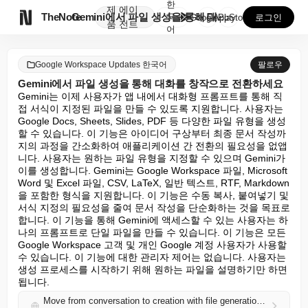
한
제
에이

TheNote
Gemini에서 파일 생성을 통해 대화를 창작으로 전환...
국
GooglePlay
AppStore
로그인
품
전트
어
Google Workspace Updates 한국어
팔로우
Gemini에서 파일 생성을 통해 대화를 창작으로 전환하세요
Gemini는 이제 사용자가 앱 내에서 대화형 프롬프트를 통해 직
접 서식이 지정된 파일을 만들 수 있도록 지원합니다. 사용자는 
Google Docs, Sheets, Slides, PDF 등 다양한 파일 유형을 생성
할 수 있습니다. 이 기능은 아이디어 구상부터 최종 문서 작성까
지의 과정을 간소화하여 애플리케이션 간 전환의 필요성을 없앱
니다. 사용자는 원하는 파일 유형을 지정할 수 있으며 Gemini가 
이를 생성합니다. Gemini는 Google Workspace 파일, Microsoft 
Word 및 Excel 파일, CSV, LaTeX, 일반 텍스트, RTF, Markdown
을 포함한 형식을 지원합니다. 이 기능은 수동 복사, 붙여넣기 및 
서식 지정의 필요성을 줄여 문서 작성을 단순화하는 것을 목표로 
합니다. 이 기능을 통해 Gemini에 액세스할 수 있는 사용자는 하
나의 프롬프트로 단일 파일을 만들 수 있습니다. 이 기능은 모든 
Google Workspace 고객 및 개인 Google 계정 사용자가 사용할 
수 있습니다. 이 기능에 대한 관리자 제어는 없습니다. 사용자는 
생성 프로세스를 시작하기 위해 원하는 파일을 설명하기만 하면 
됩니다.
Move from conversation to creation with file generation in Gemini