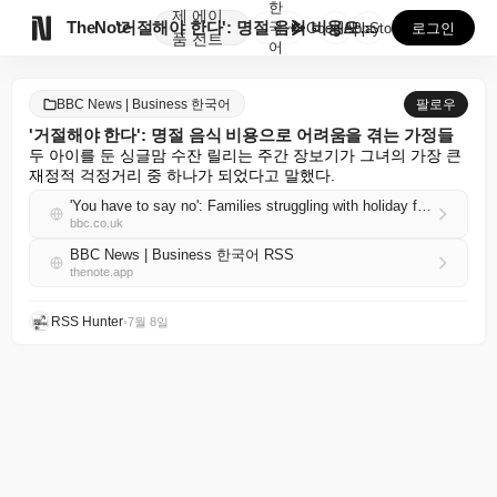
한
제
에이

TheNote
'거절해야 한다': 명절 음식 비용으로 어려움을 겪는 ...
국
GooglePlay
AppStore
로그인
품
전트
어
BBC News | Business 한국어
팔로우
'거절해야 한다': 명절 음식 비용으로 어려움을 겪는 가정들
두 아이를 둔 싱글맘 수잔 릴리는 주간 장보기가 그녀의 가장 큰 
재정적 걱정거리 중 하나가 되었다고 말했다.
'You have to say no': Families struggling with holiday food costs
bbc.co.uk
BBC News | Business 한국어 RSS
thenote.app
RSS Hunter
•
7월 8일