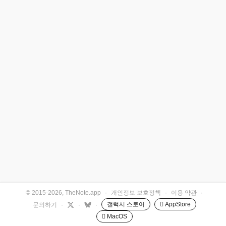
© 2015-2026, TheNote.app
·
개인정보 보호정책
·
이용 약관
·
갤럭시 스토어
 AppStore
문의하기
·
·
·
 MacOS