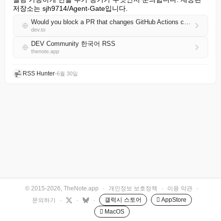
저장소는 sjh9714/Agent-Gate입니다.
Would you block a PR that changes GitHub Actions contents permission from read to write?
dev.to
DEV Community 한국어 RSS
thenote.app
RSS Hunter
•
6월 30일
© 2015-2026, TheNote.app
·
개인정보 보호정책
·
이용 약관
·
갤럭시 스토어
 AppStore
문의하기
·
·
·
 MacOS