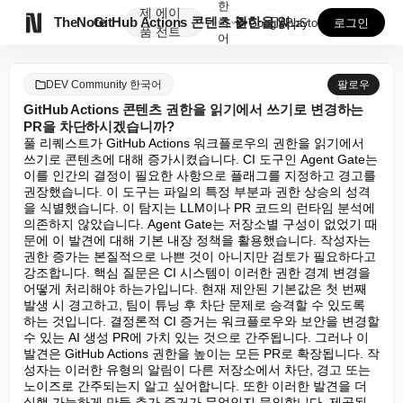
한
제
에이

TheNote
GitHub Actions 콘텐츠 권한을 읽기에서 쓰기...
국
GooglePlay
AppStore
로그인
품
전트
어
DEV Community 한국어
팔로우
GitHub Actions 콘텐츠 권한을 읽기에서 쓰기로 변경하는
PR을 차단하시겠습니까?
풀 리퀘스트가 GitHub Actions 워크플로우의 권한을 읽기에서 
쓰기로 콘텐츠에 대해 증가시켰습니다. CI 도구인 Agent Gate는 
이를 인간의 결정이 필요한 사항으로 플래그를 지정하고 경고를 
권장했습니다. 이 도구는 파일의 특정 부분과 권한 상승의 성격
을 식별했습니다. 이 탐지는 LLM이나 PR 코드의 런타임 분석에 
의존하지 않았습니다. Agent Gate는 저장소별 구성이 없었기 때
문에 이 발견에 대해 기본 내장 정책을 활용했습니다. 작성자는 
권한 증가는 본질적으로 나쁜 것이 아니지만 검토가 필요하다고 
강조합니다. 핵심 질문은 CI 시스템이 이러한 권한 경계 변경을 
어떻게 처리해야 하는가입니다. 현재 제안된 기본값은 첫 번째 
발생 시 경고하고, 팀이 튜닝 후 차단 문제로 승격할 수 있도록 
하는 것입니다. 결정론적 CI 증거는 워크플로우와 보안을 변경할 
수 있는 AI 생성 PR에 가치 있는 것으로 간주됩니다. 그러나 이 
발견은 GitHub Actions 권한을 높이는 모든 PR로 확장됩니다. 작
성자는 이러한 유형의 알림이 다른 저장소에서 차단, 경고 또는 
노이즈로 간주되는지 알고 싶어합니다. 또한 이러한 발견을 더 
실행 가능하게 만들 추가 증거가 무엇인지 문의합니다. 제공된 